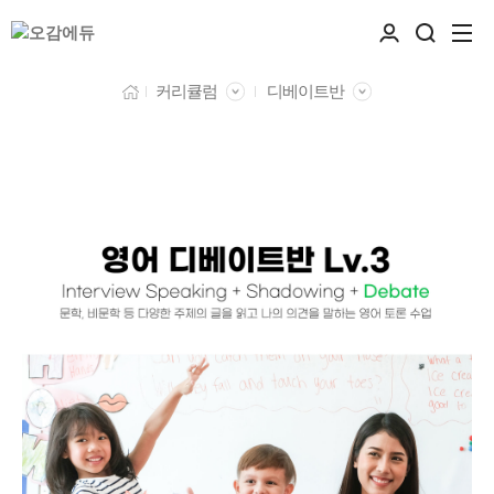
커리큘럼
디베이트반