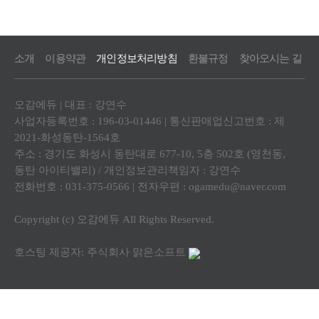
소개
이용약관
개인정보처리방침
환불규정
찾아오시는 길
오감에듀 | 대표 : 강연수
사업자등록번호 : 196-03-01446 | 통신판매업신고번호 : 제
2021-화성동탄-1564호
주소 : 경기도 화성시 동탄대로 677-10, 5층 502호 (영천동,
동탄 아이티밸리) / 개인정보관리책임자 : 강연수
전화번호 : 031-375-0566 | 전자우편 :
ogamedu@naver.com
Copyright (c) 오감에듀 All Rights Reserved.
호스팅 제공자: 주식회사 맑은소프트